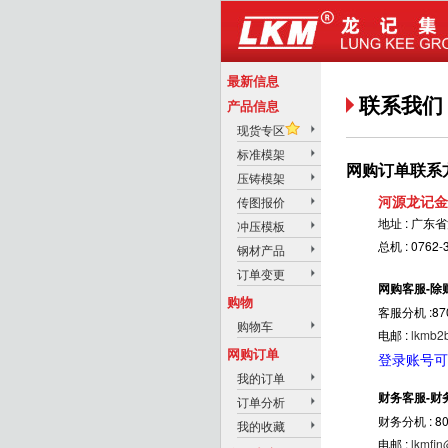
最新信息
联系我们
产品信息
现货专区
标准模架
网购订单联系
压铸模架
河源龙记金
传图报价
地址 : 广
冲压模板
总机 : 0762-
钢材产品
订单变更
网购客服-除
购物
客服分机 :87
购物车
电邮 :
lkmb2
网购订单
登录账号可
我的订单
财务客服-财
订单分析
财务分机 : 8
我的收藏
电邮 :
lkmfin