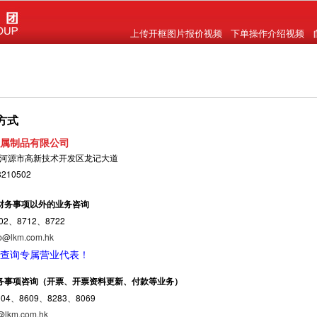
上传开框图片报价视频
下单操作介绍视频
方式
属制品有限公司
东省河源市高新技术开发区龙记大道
3210502
财务事项以外的业务咨询
02、8712、8722
b@lkm.com.hk
查询专属营业代表！
务事项咨询（开票、开票资料更新、付款等业务）
004、8609、8283、8069
@lkm.com.hk