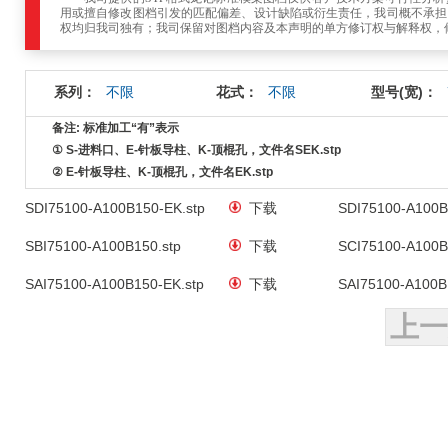
用或擅自修改图档引发的匹配偏差、设计缺陷或衍生责任，我司概不承担
权均归我司独有；我司保留对图档内容及本声明的单方修订权与解释权，
系列：
不限
花式：
不限
型号(宽)：
备注: 标准加工“有”表示
① S-进料口、E-针板导柱、K-顶棍孔，文件名SEK.stp
② E-针板导柱、K-顶棍孔，文件名EK.stp
SDI75100-A100B150-EK.stp
下载
SDI75100-A100B
SBI75100-A100B150.stp
下载
SCI75100-A100B
SAI75100-A100B150-EK.stp
下载
SAI75100-A100B
上